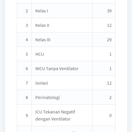
2
Kelas I
39
3
Kelas II
12
4
Kelas III
29
5
HCU
1
6
NICU Tanpa Ventilator
1
7
Isolasi
12
8
Perinatologi
2
ICU Tekanan Negatif
9
0
dengan Ventilator