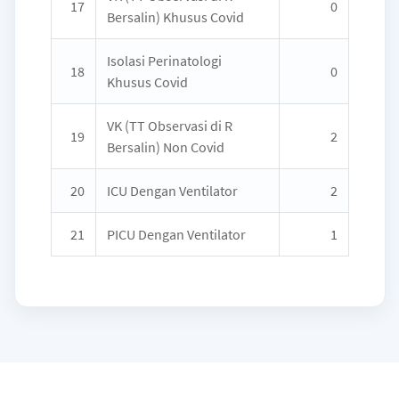
17
0
Bersalin) Khusus Covid
Isolasi Perinatologi
18
0
Khusus Covid
VK (TT Observasi di R
19
2
Bersalin) Non Covid
20
ICU Dengan Ventilator
2
21
PICU Dengan Ventilator
1
Copyright © 2021 IT DITJEN YANKES.
All rights reserved.
Version
2.0