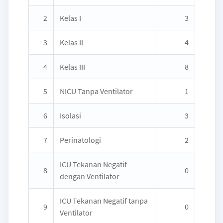
2
Kelas I
3
3
Kelas II
4
4
Kelas III
8
5
NICU Tanpa Ventilator
1
6
Isolasi
3
7
Perinatologi
2
ICU Tekanan Negatif
8
0
dengan Ventilator
ICU Tekanan Negatif tanpa
9
0
Ventilator