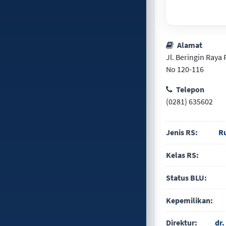
Alamat
Jl. Beringin Ray
No 120-116
Telepon
(0281) 635602
Jenis RS:
R
Kelas RS:
Status BLU:
Kepemilikan:
Direktur:
dr