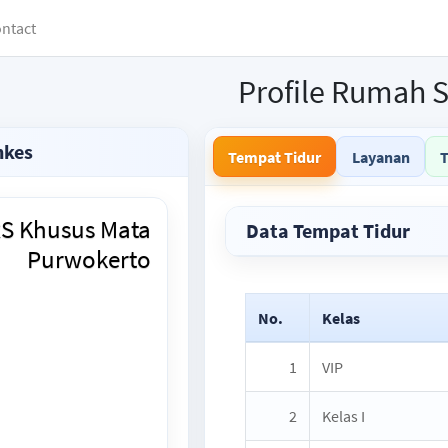
ntact
Profile Rumah S
nkes
Tempat Tidur
Layanan
S Khusus Mata
Data Tempat Tidur
Purwokerto
No.
Kelas
1
VIP
2
Kelas I