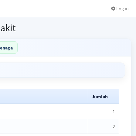
Log in
akit
Tenaga
Jumlah
1
2