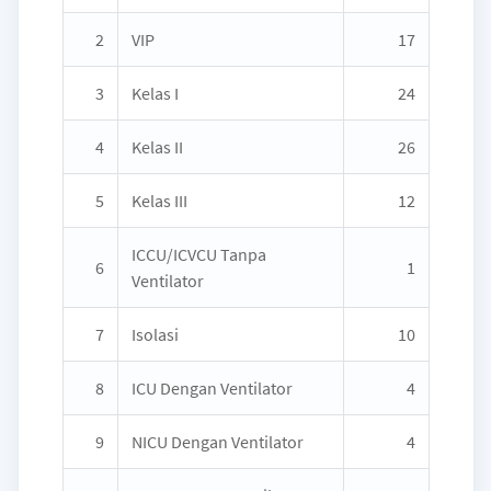
2
VIP
17
3
Kelas I
24
4
Kelas II
26
5
Kelas III
12
ICCU/ICVCU Tanpa
6
1
Ventilator
7
Isolasi
10
8
ICU Dengan Ventilator
4
9
NICU Dengan Ventilator
4