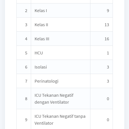
2
Kelas I
9
3
Kelas II
13
4
Kelas III
16
5
HCU
1
6
Isolasi
3
7
Perinatologi
3
ICU Tekanan Negatif
8
0
dengan Ventilator
ICU Tekanan Negatif tanpa
9
0
Ventilator