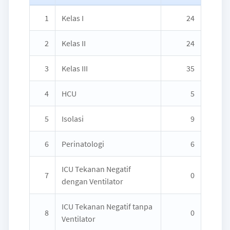
1
Kelas I
24
2
Kelas II
24
3
Kelas III
35
4
HCU
5
5
Isolasi
9
6
Perinatologi
6
ICU Tekanan Negatif
7
0
dengan Ventilator
ICU Tekanan Negatif tanpa
8
0
Ventilator