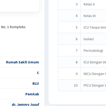
3
Kelas II
4
Kelas III
o No. 1 Kompleks
5
ICU Tanpa Ven
6
Isolasi
7
Perinatologi
Rumah Sakit Umum
8
ICU Dengan Ve
C
9
NICU Dengan V
BLU
10
PICU Dengan V
Pemkab
dr. Jemmy Jusuf