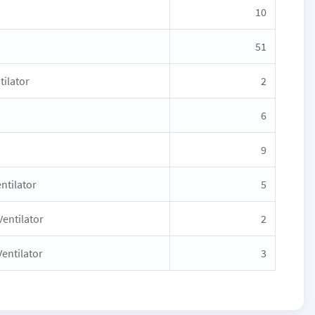
10
51
tilator
2
6
9
ntilator
5
entilator
2
entilator
3