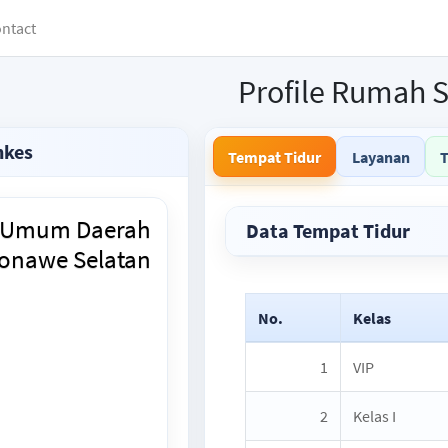
ntact
Profile Rumah S
nkes
Tempat Tidur
Layanan
 Umum Daerah
Data Tempat Tidur
onawe Selatan
No.
Kelas
1
VIP
2
Kelas I