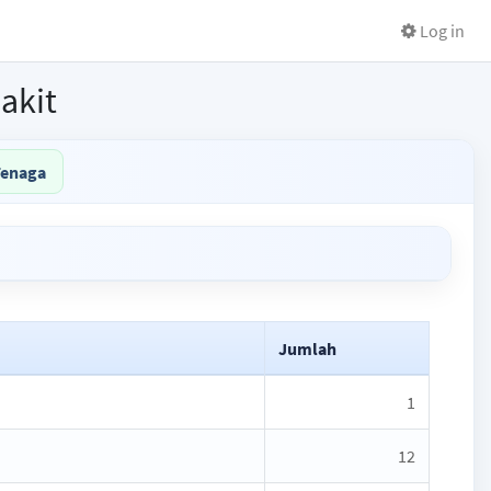
Log in
akit
Tenaga
Jumlah
1
12