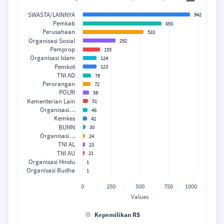
Bar chart with 19 bars.
SWASTA/LAINNYA
942
View as data table, Rekap RS Per Pemilik (Nasional)
Pemkab
693
Perusahaan
The chart has 1 X axis displaying categories.
533
Organisasi Sosial
292
The chart has 1 Y axis displaying Values. Data ranges from 1 t
Pemprop
155
Organisasi Islam
124
Pemkot
123
TNI AD
78
Perorangan
72
POLRI
58
Kementerian Lain
51
Organisasi…
46
Kemkes
42
BUMN
30
Organisasi…
24
TNI AL
23
TNI AU
21
Organisasi Hindu
1
Organisasi Budha
1
0
250
500
750
1000
Values
Kepemilikan RS