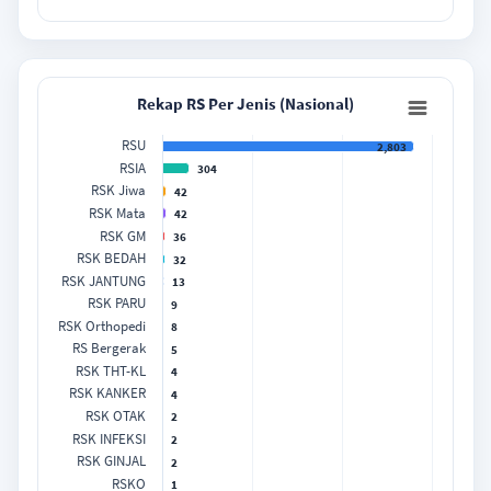
End of interactive chart.
Rekap RS Per Jenis (Nasional)
Rekap RS Per Jenis (Nasional)
Bar chart with 16 bars.
RSU
2,803
View as data table, Rekap RS Per Jenis (Nasional)
RSIA
304
The chart has 1 X axis displaying categories.
RSK Jiwa
42
The chart has 1 Y axis displaying Values. Data ranges from 1 
RSK Mata
42
RSK GM
36
RSK BEDAH
32
RSK JANTUNG
13
RSK PARU
9
RSK Orthopedi
8
RS Bergerak
5
RSK THT-KL
4
RSK KANKER
4
RSK OTAK
2
RSK INFEKSI
2
RSK GINJAL
2
RSKO
1