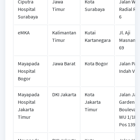
Ciputra
Jawa
Kota
Jalan Wes
Hospital
Timur
Surabaya
Radial Ro
Surabaya
6
eMKA
Kalimantan
Kutai
Jl. Aji
Timur
Kartanegara
Masnanda
69
Mayapada
Jawa Barat
Kota Bogor
Jalan Paj
Hospital
Indah V N
Bogor
Mayapada
DKI Jakarta
Kota
Jalan Jak
Hospital
Jakarta
Garden Ci
Jakarta
Timur
Boulevard
Timur
WU 1/1B 
Pos 1391