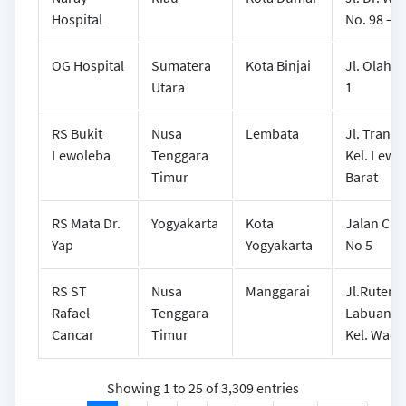
Hospital
No. 98 – 9
OG Hospital
Sumatera
Kota Binjai
Jl. Olahra
Utara
1
RS Bukit
Nusa
Lembata
Jl. Trans 
Lewoleba
Tenggara
Kel. Lewo
Timur
Barat
RS Mata Dr.
Yogyakarta
Kota
Jalan Cik 
Yap
Yogyakarta
No 5
RS ST
Nusa
Manggarai
Jl.Ruteng
Rafael
Tenggara
Labuan Ba
Cancar
Timur
Kel. Wae 
Showing 1 to 25 of 3,309 entries