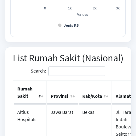
0
1k
2k
3k
Values
Jenis RS
End of interactive chart.
List Rumah Sakit (Nasional)
Search:
Rumah
Sakit
Provinsi
Kab/Kota
Alamat
Altius
Jawa Barat
Bekasi
Jl. Harap
Hospitals
Indah
Boulevar
Sektor V