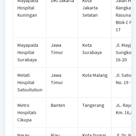
Mayapada
DKI Jakarta
Kota
Jalan Haji
Hospital
Jakarta
Rangkayo
Kuningan
Selatan
Rasuna S
Blok C Per
17
Mayapada
Jawa
Kota
Jl. Mayje
Hospital
Timur
Surabaya
Sungkono
Surabaya
16-20
Melati
Jawa
Kota Malang
Jl. Satsu
Hospital
Timur
No. 19 - 2
Satsuitubun
Metro
Banten
Tangerang
JL. Raya 
Hospitals
Km. 16,8
Cikupa
Naray
Riau
Kota Dumai
Jl. Dr. Wa