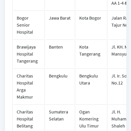
AA 1-4 & 1
Bogor
Jawa Barat
Kota Bogor
Jalan Ray
Senior
Tajur No 
Hospital
Brawijaya
Banten
Kota
Jl. KH. Ma
Hospital
Tangerang
Mansyur N
Tangerang
Charitas
Bengkulu
Bengkulu
Jl. Ir. So
Hospital
Utara
No.12
Arga
Makmur
Charitas
Sumatera
Ogan
Jl. H.
Hospital
Selatan
Komering
Muhamm
Belitang
Ulu Timur
Shaleh M