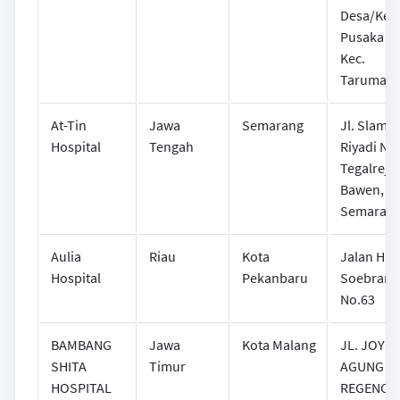
Desa/Kel
Pusaka Ra
Kec.
Tarumaja
At-Tin
Jawa
Semarang
Jl. Slamet
Hospital
Tengah
Riyadi No.
Tegalrejo,
Bawen, Ka
Semaran
Aulia
Riau
Kota
Jalan HR
Hospital
Pekanbaru
Soebrant
No.63
BAMBANG
Jawa
Kota Malang
JL. JOYO
SHITA
Timur
AGUNG
HOSPITAL
REGENCY 