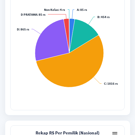
View as data table, Rekap RS Per Kelas (Nasional)
Non Kelas
: 4 rs
A
: 85 rs
D PRATAMA
: 85 rs
B
: 454 rs
D
: 865 rs
C
: 1816 rs
End of interactive chart.
Rekap RS Per Pemilik (Nasional)
Rekap RS Per Pemilik (Nasional)