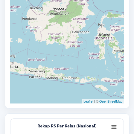
Leaflet
| ©
OpenStreetMap
Rekap RS Per Kelas (Nasional)
Rekap RS Per Kelas (Nasional)
Pie chart with 6 slices.