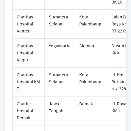
BK 10
Charitas
Sumatera
Kota
Jalan Bet
Hospital
Selatan
Palembang
Raya No 1
Kenten
RT 22 RW 
Charitas
Yogyakarta
Sleman
Dusun Kl
Hospital
Kidul
Klepu
Charitas
Sumatera
Kota
Jl. Kol. H.
Hospital KM
Selatan
Palembang
Burlian K
7
No. 228
Charlie
Jawa
Demak
Jl. Raya 
Hospital
Tengah
KM 4
Demak